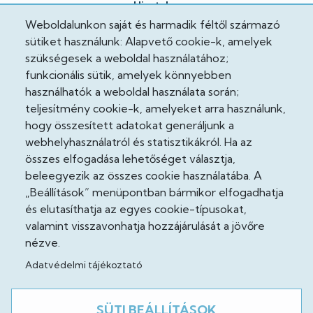
Hivatalos
Weboldalunkon saját és harmadik féltől származó
Adatkezelési tájékoztató
sütiket használunk: Alapvető cookie-k, amelyek
szükségesek a weboldal használatához;
Adatvédelmi tisztviselő
funkcionális sütik, amelyek könnyebben
használhatók a weboldal használata során;
Akadálymentesítési nyilatkozat
teljesítmény cookie-k, amelyeket arra használunk,
hogy összesített adatokat generáljunk a
Cooekie szabályzat
webhelyhasználatról és statisztikákról. Ha az
Felhasználási feltételek
összes elfogadása lehetőséget választja,
beleegyezik az összes cookie használatába. A
Impresszum
„Beállítások” menüpontban bármikor elfogadhatja
és elutasíthatja az egyes cookie-típusokat,
Jogi nyilatkozatok
valamint visszavonhatja hozzájárulását a jövőre
nézve.
Adatvédelmi tájékoztató
Közösség
Facebook
SÜTI BEÁLLÍTÁSOK