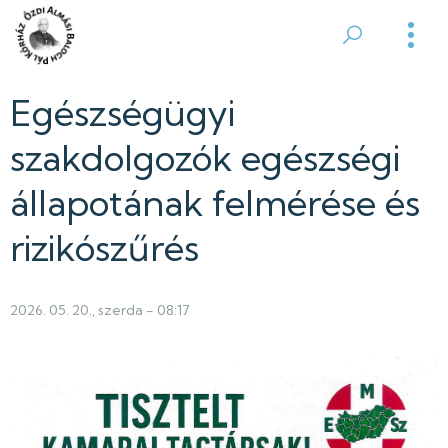
Ugrás
a
Ózdi
tartalomra
Almási
Egészségügyi
Balogh
szakdolgozók egészségi
Pál
állapotának felmérése és
Kórház
rizikószűrés
2026. 05. 20., szerda - 08:17