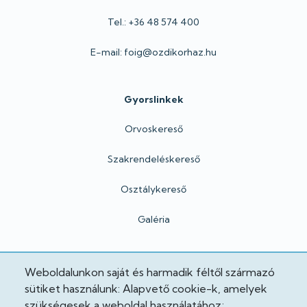
Tel.: +36 48 574 400
E-mail: foig@ozdikorhaz.hu
Gyorslinkek
Orvoskereső
Szakrendeléskereső
Osztálykereső
Galéria
Hivatalos
Weboldalunkon saját és harmadik féltől származó
sütiket használunk: Alapvető cookie-k, amelyek
Adatkezelési tájékoztató
szükségesek a weboldal használatához;