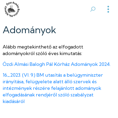
Ugrás
a
Ózdi
tartalomra
Almási
Adományok
Balogh
Alább megtekinthető az elfogadott
Pál
adományokról szóló éves kimutatás:
Kórház
Ózdi Almási Balogh Pál Kórház Adományok 2024.
16_2023. (VI. 9.) BM utasítás a belügyminiszter
irányítása, felügyelete alatt álló szervek és
intézmények részére felajánlott adományok
elfogadásának rendjéről szóló szabályzat
kiadásáról