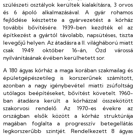
szülészeti osztályok kerültek kialakításra, 3 orvos
és 6 ápoló alkalmazásával. A gyár rohamos
fejlődése késztette a gyárvezetést a kórház
további bővítésére. 1939-ben kezdték el az
építkezést a gyártól távolabb, napsütéses, tiszta
levegőjű helyen. Az átadásra a II. világháború miatt
csak 1949. október 16-án, Ózd várossá
nyilvánításának évében kerülhetett sor.
A 180 ágyas kórház a maga korában szakmailag és
épületgépészetileg is korszerűnek számított,
azonban a nagy igénybevétel miatti zsúfoltság
utólagos beépítéseket, bővítést követelt. 1960-
ban átadásra került a kórházzal összekötött
szakorvosi rendelő. Az 1970-es évekre az
országban elsők között a kórház struktúrája
magában foglalta a progresszív betegellátás
legkorszerűbb szintjét. Rendelkezett 8 ágyas