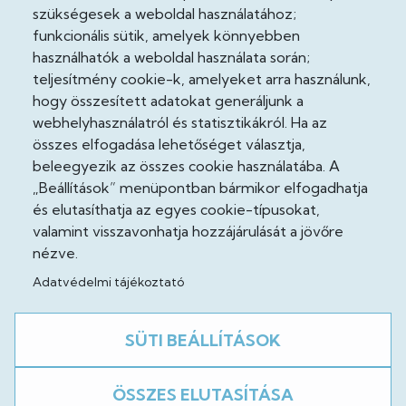
Adatkezelési tájékoztató
szükségesek a weboldal használatához;
funkcionális sütik, amelyek könnyebben
Adatvédelmi tisztviselő
használhatók a weboldal használata során;
teljesítmény cookie-k, amelyeket arra használunk,
Akadálymentesítési nyilatkozat
hogy összesített adatokat generáljunk a
Cooekie szabályzat
webhelyhasználatról és statisztikákról. Ha az
összes elfogadása lehetőséget választja,
Felhasználási feltételek
beleegyezik az összes cookie használatába. A
„Beállítások” menüpontban bármikor elfogadhatja
Impresszum
és elutasíthatja az egyes cookie-típusokat,
valamint visszavonhatja hozzájárulását a jövőre
Jogi nyilatkozatok
nézve.
Adatvédelmi tájékoztató
Közösség
SÜTI BEÁLLÍTÁSOK
Facebook
ÖSSZES ELUTASÍTÁSA
A weboldal fejlesztés alatt áll!