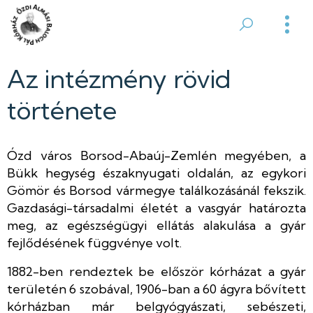
Ugrás
a
Ózdi
tartalomra
Almási
Az intézmény rövid
Balogh
története
Pál
Ózd város Borsod-Abaúj-Zemlén megyében, a
Kórház
Bükk hegység északnyugati oldalán, az egykori
Gömör és Borsod vármegye találkozásánál fekszik.
Gazdasági-társadalmi életét a vasgyár határozta
meg, az egészségügyi ellátás alakulása a gyár
fejlődésének függvénye volt.
1882-ben rendeztek be először kórházat a gyár
területén 6 szobával, 1906-ban a 60 ágyra bővített
kórházban már belgyógyászati, sebészeti,