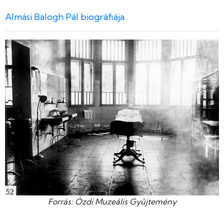
Almási Balogh Pál biográfiája
Forrás: Ózdi Muzeális Gyûjtemény