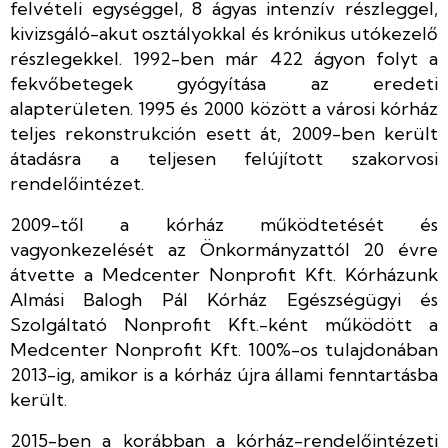
felvételi egységgel, 8 ágyas intenzív részleggel,
kivizsgáló-akut osztályokkal és krónikus utókezelő
részlegekkel. 1992-ben már 422 ágyon folyt a
fekvőbetegek gyógyítása az eredeti
alapterületen. 1995 és 2000 között a városi kórház
teljes rekonstrukción esett át, 2009-ben került
átadásra a teljesen felújított szakorvosi
rendelőintézet.
2009-től a kórház működtetését és
vagyonkezelését az Önkormányzattól 20 évre
átvette a Medcenter Nonprofit Kft. Kórházunk
Almási Balogh Pál Kórház Egészségügyi és
Szolgáltató Nonprofit Kft.-ként működött a
Medcenter Nonprofit Kft. 100%-os tulajdonában
2013-ig, amikor is a kórház újra állami fenntartásba
került.
2015-ben a korábban a kórház-rendelőintézeti