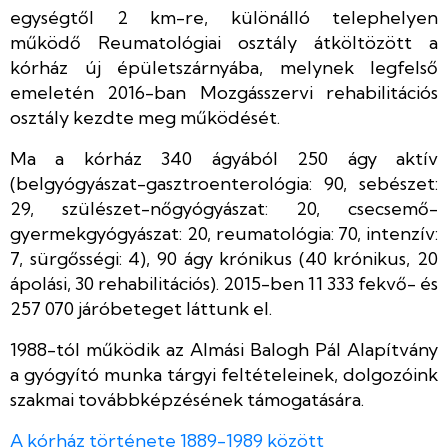
egységtől 2 km-re, különálló telephelyen
működő Reumatológiai osztály átköltözött a
kórház új épületszárnyába, melynek legfelső
emeletén 2016-ban Mozgásszervi rehabilitációs
osztály kezdte meg működését.
Ma a kórház 340 ágyából 250 ágy aktív
(belgyógyászat-gasztroenterológia: 90, sebészet:
29, szülészet-nőgyógyászat: 20, csecsemő-
gyermekgyógyászat: 20, reumatológia: 70, intenzív:
7, sürgősségi: 4), 90 ágy krónikus (40 krónikus, 20
ápolási, 30 rehabilitációs). 2015-ben 11 333 fekvő- és
257 070 járóbeteget láttunk el.
1988-tól működik az Almási Balogh Pál Alapítvány
a gyógyító munka tárgyi feltételeinek, dolgozóink
szakmai továbbképzésének támogatására.
A kórház története 1889-1989 között