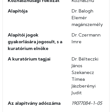
Közhasznúsági fokozat
Közhasznú
Alapítója
Dr. Balogh
Elemér
magánszemély
Alapítói jogok
Dr. Czermann
gyakorlására jogosult, s a
Imre
kuratórium elnöke
A kuratórium tagjai
Dr. Bélteczki
János
Szekanecz
Tímea
Jászberényi
Judit
Az alapítvány adószáma
19077084-1-05