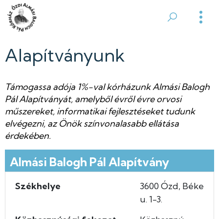
Ugrás
a
Ózdi
tartalomra
Almási
Alapítványunk
Balogh
Támogassa adója 1%-val kórházunk Almási Balogh
Pál
Pál Alapítványát, amelyből évről évre orvosi
Kórház
műszereket, informatikai fejlesztéseket tudunk
elvégezni, az Önök színvonalasabb ellátása
érdekében.
Almási Balogh Pál Alapítvány
Székhelye
3600 Ózd, Béke
u. 1-3.