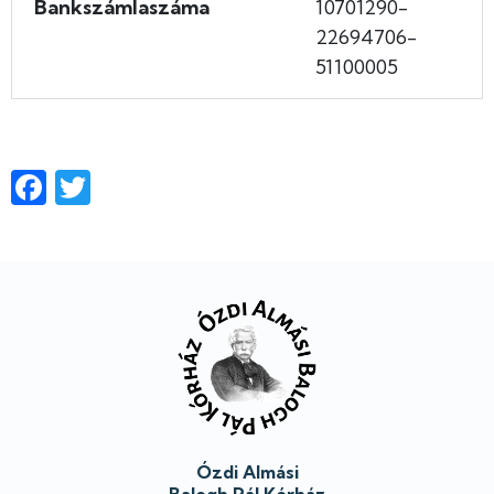
Bankszámlaszáma
10701290-
22694706-
51100005
Facebook
Twitter
Lábléc
Ózdi Almási