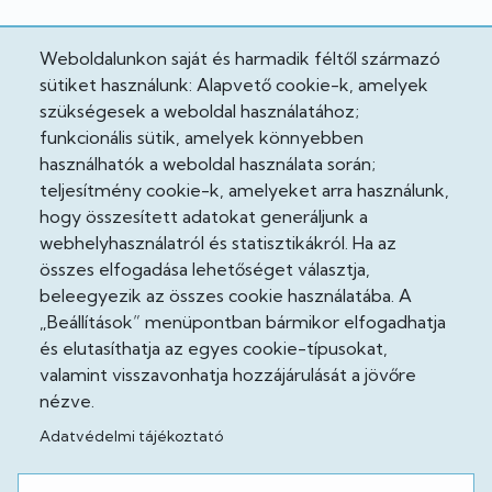
Hivatalos
Weboldalunkon saját és harmadik féltől származó
sütiket használunk: Alapvető cookie-k, amelyek
Adatkezelési tájékoztató
szükségesek a weboldal használatához;
funkcionális sütik, amelyek könnyebben
Adatvédelmi tisztviselő
használhatók a weboldal használata során;
teljesítmény cookie-k, amelyeket arra használunk,
Akadálymentesítési nyilatkozat
hogy összesített adatokat generáljunk a
Cooekie szabályzat
webhelyhasználatról és statisztikákról. Ha az
összes elfogadása lehetőséget választja,
Felhasználási feltételek
beleegyezik az összes cookie használatába. A
„Beállítások” menüpontban bármikor elfogadhatja
Impresszum
és elutasíthatja az egyes cookie-típusokat,
valamint visszavonhatja hozzájárulását a jövőre
Jogi nyilatkozatok
nézve.
Adatvédelmi tájékoztató
Közösség